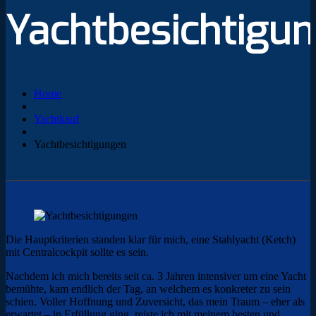
Yachtbesichtigu
Home
Yachtkauf
Yachtbesichtigungen
Die Hauptkriterien standen klar für mich, eine Stahlyacht (Ketch)
mit Centralcockpit sollte es sein.
Nachdem ich mich bereits seit ca. 3 Jahren intensiver um eine Yacht
bemühte, kam endlich der Tag, an welchem es konkreter zu sein
schien. Voller Hoffnung und Zuversicht, das mein Traum – eher als
erwartet – in Erfüllung ging, reiste ich mit meinem besten und