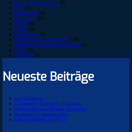
Ein- und Auswasserung
(8)
Party
(7)
Probefahrten
(4)
Renovation
(50)
Sizilien
(6)
Türkei
(22)
Überführung
(1)
Überführung Breisach-Türkei
(24)
Überführung von Denia nach Basel
(1)
Videos
(5)
Yachtkauf
(2)
Neueste Beiträge
new Homepage
Grossbaum – Solarzelle – Gangway
Lithium Batterien, Masttop schweissen
Reparatur von Sturmschäden
Lithium Batterien LiFePO4