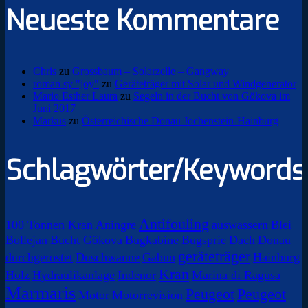
Neueste Kommentare
Chris
zu
Grossbaum – Solarzelle – Gangway
roman sy "joy"
zu
Geräteträger mit Solar und Windgenerator
Mario Esther Laura
zu
Segeln in der Bucht von Gökova im
Juni 2017
Markus
zu
Österreichische Donau Jochenstein-Hainburg
Schlagwörter/Keywords
Antifouling
100 Tonnen Kran
Aningre
auswassern
Blei
Bollejan
Bucht Gökova
Bugkabine
Bugsprie
Dach
Donau
geräteträger
durchgerostet
Duschwanne
Gabun
Hainburg
Kran
Holz
Hydraulikanlage
Indenor
Marina di Ragusa
Marmaris
Peugeot
Peugeot
Motor
Motorrevision