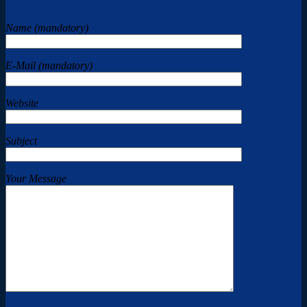
Name (mandatory)
E-Mail (mandatory)
Website
Subject
Your Message