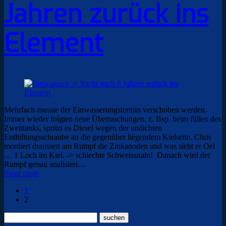
Jahren zurück ins
Element
Mehrfach musste der Einwasserungstermin verschoben werden.
Immer wieder folgten neue Überraschungen. z. Bsp. beim füllen des
Zweittanks, spritzt es Diesel wegen der undichten
Entlüftungsschraube an die gegenüber liegendem Kielseite. Chris
montiert draussen am Rumpf die Zinkanoden und was sieht er Oel
… 1 Loch im Kiel. -> schlechte Schweissnaht! Danach wird der
Rumpf genau analisiert…
Read more
1
2