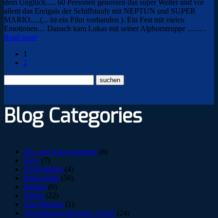
dem Unglück..... 60 Personen genossen das super Wetter und vor
allem das Ereignis der Schiffstaufe mit NEPTUN und SUPER
MARIO.....(... ist ein Film vorhanden ). Ein Fest mit vielen
Emotionen.... Danach kam Lukas mit seiner Alphorntruppe ......…
Read more
1
2
Blog Categories
Ein- und Auswasserung
(8)
Party
(7)
Probefahrten
(4)
Renovation
(50)
Sizilien
(6)
Türkei
(22)
Überführung
(1)
Überführung Breisach-Türkei
(24)