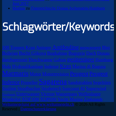
Juni 2017
Markus
zu
Österreichische Donau Jochenstein-Hainburg
Schlagwörter/Keywords
Antifouling
100 Tonnen Kran
Aningre
auswassern
Blei
Bollejan
Bucht Gökova
Bugkabine
Bugsprie
Dach
Donau
geräteträger
durchgerostet
Duschwanne
Gabun
Hainburg
Kran
Holz
Hydraulikanlage
Indenor
Marina di Ragusa
Marmaris
Peugeot
Peugeot
Motor
Motorrevision
Sagarena
Indenor
Propeller
Sandstrahlen
Segeltörn
Sizilien
Stopfbuchse
Strabetech
Suncoast 42
Superwind
Unterwasser
Victron
Wasserpass
Wellenlager
Trockeneis
Windpilot
XDP 690
XDP690
Yacht Marina
Zinkstaub
Weltumsegelung auf www.weltumsegeln.ch
© 2026 All Rights
Reserved
|
Datenschutzerklärung