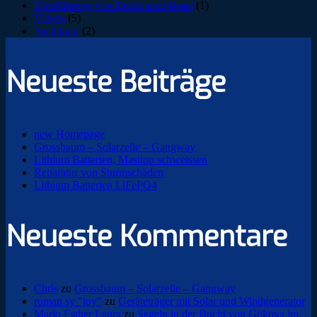
Überführung von Denia nach Basel
(1)
Videos
(5)
Yachtkauf
(2)
Neueste Beiträge
new Homepage
Grossbaum – Solarzelle – Gangway
Lithium Batterien, Masttop schweissen
Reparatur von Sturmschäden
Lithium Batterien LiFePO4
Neueste Kommentare
Chris
zu
Grossbaum – Solarzelle – Gangway
roman sy "joy"
zu
Geräteträger mit Solar und Windgenerator
Mario Esther Laura
zu
Segeln in der Bucht von Gökova im